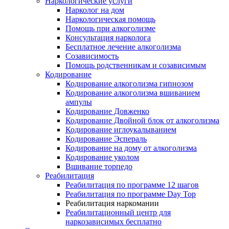
Наркологические услуги
Нарколог на дом
Наркологическая помощь
Помощь при алкоголизме
Консультация нарколога
Бесплатное лечение алкоголизма
Созависимость
Помощь родственникам и созависимым
Кодирование
Кодирование алкоголизма гипнозом
Кодирование алкоголизма вшиванием
ампулы
Кодирование Довженко
Кодирование Двойной блок от алкоголизма
Кодирование иглоукалыванием
Кодирование Эспераль
Кодирование на дому от алкоголизма
Кодирование уколом
Вшивание торпедо
Реабилитация
Реабилитация по программе 12 шагов
Реабилитация по программе Day Top
Реабилитация наркомании
Реабилитационный центр для
наркозависимых бесплатно