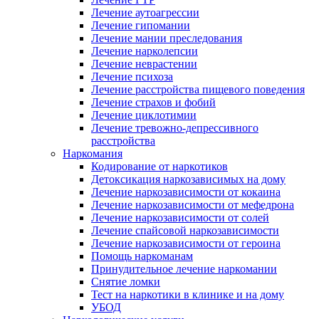
Лечение аутоагрессии
Лечение гипомании
Лечение мании преследования
Лечение нарколепсии
Лечение неврастении
Лечение психоза
Лечение расстройства пищевого поведения
Лечение страхов и фобий
Лечение циклотимии
Лечение тревожно-депрессивного
расстройства
Наркомания
Кодирование от наркотиков
Детоксикация наркозависимых на дому
Лечение наркозависимости от кокаина
Лечение наркозависимости от мефедрона
Лечение наркозависимости от солей
Лечение спайсовой наркозависимости
Лечение наркозависимости от героина
Помощь наркоманам
Принудительное лечение наркомании
Снятие ломки
Тест на наркотики в клинике и на дому
УБОД