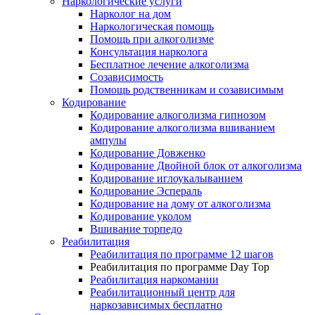
Наркологические услуги
Нарколог на дом
Наркологическая помощь
Помощь при алкоголизме
Консультация нарколога
Бесплатное лечение алкоголизма
Созависимость
Помощь родственникам и созависимым
Кодирование
Кодирование алкоголизма гипнозом
Кодирование алкоголизма вшиванием
ампулы
Кодирование Довженко
Кодирование Двойной блок от алкоголизма
Кодирование иглоукалыванием
Кодирование Эспераль
Кодирование на дому от алкоголизма
Кодирование уколом
Вшивание торпедо
Реабилитация
Реабилитация по программе 12 шагов
Реабилитация по программе Day Top
Реабилитация наркомании
Реабилитационный центр для
наркозависимых бесплатно