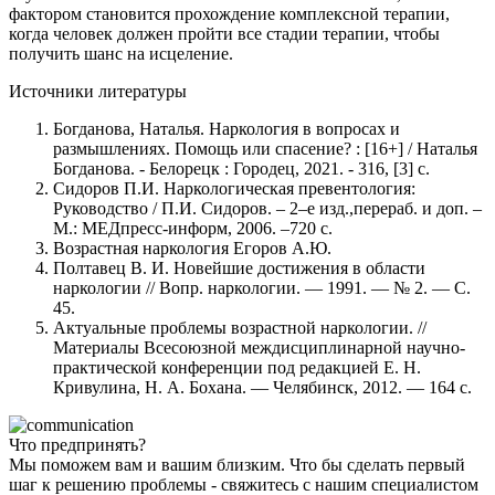
фактором становится прохождение комплексной терапии,
когда человек должен пройти все стадии терапии, чтобы
получить шанс на исцеление.
Источники литературы
Богданова, Наталья. Наркология в вопросах и
размышлениях. Помощь или спасение? : [16+] / Наталья
Богданова. - Белорецк : Городец, 2021. - 316, [3] с.
Сидоров П.И. Наркологическая превентология:
Руководство / П.И. Сидоров. – 2–е изд.,перераб. и доп. –
М.: МЕДпресс-информ, 2006. –720 с.
Возрастная наркология Егоров А.Ю.
Полтавец В. И. Новейшие достижения в области
наркологии // Вопр. наркологии. — 1991. — № 2. — С.
45.
Актуальные проблемы возрастной наркологии. //
Материалы Всесоюзной междисциплинарной научно-
практической конференции под редакцией Е. Н.
Кривулина, Н. А. Бохана. — Челябинск, 2012. — 164 с.
Что предпринять?
Мы поможем вам и вашим близким. Что бы сделать первый
шаг к решению проблемы - свяжитесь с нашим специалистом