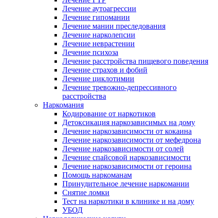
Лечение аутоагрессии
Лечение гипомании
Лечение мании преследования
Лечение нарколепсии
Лечение неврастении
Лечение психоза
Лечение расстройства пищевого поведения
Лечение страхов и фобий
Лечение циклотимии
Лечение тревожно-депрессивного
расстройства
Наркомания
Кодирование от наркотиков
Детоксикация наркозависимых на дому
Лечение наркозависимости от кокаина
Лечение наркозависимости от мефедрона
Лечение наркозависимости от солей
Лечение спайсовой наркозависимости
Лечение наркозависимости от героина
Помощь наркоманам
Принудительное лечение наркомании
Снятие ломки
Тест на наркотики в клинике и на дому
УБОД