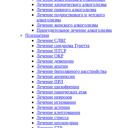
Лечение хронического алкоголизма
Лечение пивного алкоголизма
Лечение подросткового и детского
алкоголизма
Лечение женского алкоголизма
Принудительное лечение алкоголизма
Психиатрия
Лечение СДВГ
Лечение синдрома Туретта
Лечение ПТСР
Лечение ОКР
Лечение деменции
Лечение апатии
Лечение биполярного расстройства
Лечение анорексии
Лечение ПРЛ
Лечение шизофрении
Лечение панических атак
Лечение неврозов
Лечение игромании
Лечение астении
Лечение клептомании
Лечение стресса
Лечение ипохондрии
Лечение ГТР