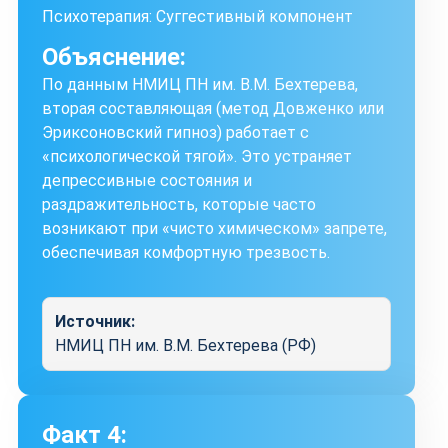
Психотерапия: Суггестивный компонент
Объяснение:
По данным НМИЦ ПН им. В.М. Бехтерева,
вторая составляющая (метод Довженко или
Эриксоновский гипноз) работает с
«психологической тягой». Это устраняет
депрессивные состояния и
раздражительность, которые часто
возникают при «чисто химическом» запрете,
обеспечивая комфортную трезвость.
Источник:
НМИЦ ПН им. В.М. Бехтерева (РФ)
Факт 4: