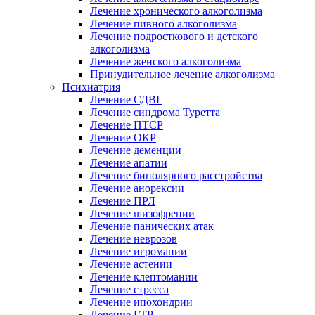
Лечение хронического алкоголизма
Лечение пивного алкоголизма
Лечение подросткового и детского
алкоголизма
Лечение женского алкоголизма
Принудительное лечение алкоголизма
Психиатрия
Лечение СДВГ
Лечение синдрома Туретта
Лечение ПТСР
Лечение ОКР
Лечение деменции
Лечение апатии
Лечение биполярного расстройства
Лечение анорексии
Лечение ПРЛ
Лечение шизофрении
Лечение панических атак
Лечение неврозов
Лечение игромании
Лечение астении
Лечение клептомании
Лечение стресса
Лечение ипохондрии
Лечение ГТР