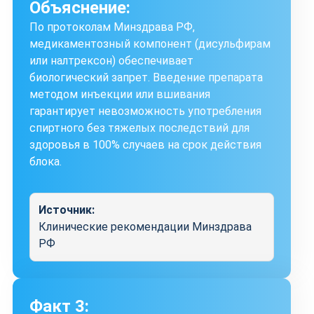
Объяснение:
По протоколам Минздрава РФ,
медикаментозный компонент (дисульфирам
или налтрексон) обеспечивает
биологический запрет. Введение препарата
методом инъекции или вшивания
гарантирует невозможность употребления
спиртного без тяжелых последствий для
здоровья в 100% случаев на срок действия
блока.
Источник:
Клинические рекомендации Минздрава
РФ
Факт 3: