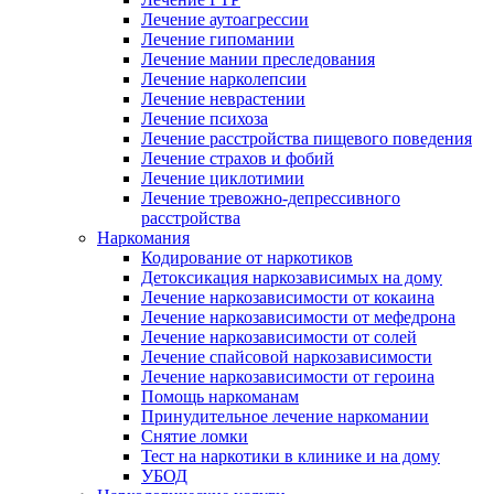
Лечение аутоагрессии
Лечение гипомании
Лечение мании преследования
Лечение нарколепсии
Лечение неврастении
Лечение психоза
Лечение расстройства пищевого поведения
Лечение страхов и фобий
Лечение циклотимии
Лечение тревожно-депрессивного
расстройства
Наркомания
Кодирование от наркотиков
Детоксикация наркозависимых на дому
Лечение наркозависимости от кокаина
Лечение наркозависимости от мефедрона
Лечение наркозависимости от солей
Лечение спайсовой наркозависимости
Лечение наркозависимости от героина
Помощь наркоманам
Принудительное лечение наркомании
Снятие ломки
Тест на наркотики в клинике и на дому
УБОД