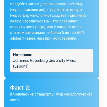
воздействие на дофаминовую систему
(через психологию) и ферментативную
(через фармакологию) создает «двойную
петлю безопасности». Это позволяет
снизить риск рецидива у пациентов со
стажем зависимости более 5 лет на 60%
эффективнее, чем при монотерапии.
Источник:
Johannes Gutenberg University Mainz
(Европа)
Факт 2:
Клинические стандарты: Фармакологическая
часть