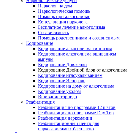
Наркологические услуги
Нарколог на дом
Наркологическая помощь
Помощь при алкоголизме
Консультация нарколога
Бесплатное лечение алкоголизма
Созависимость
Помощь родственникам и созависимым
Кодирование
Кодирование алкоголизма гипнозом
Кодирование алкоголизма вшиванием
ампулы
Кодирование Довженко
Кодирование Двойной блок от алкоголизма
Кодирование иглоукалыванием
Кодирование Эспераль
Кодирование на дому от алкоголизма
Кодирование уколом
Вшивание торпедо
Реабилитация
Реабилитация по программе 12 шагов
Реабилитация по программе Day Top
Реабилитация наркомании
Реабилитационный центр для
наркозависимых бесплатно