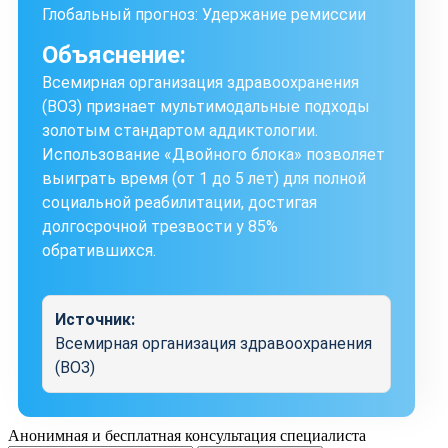
Глобальный прогноз: Удержание ремиссии
Объяснение:
Всемирная организация здравоохранения
(ВОЗ) признает мультимодальные подходы
золотым стандартом аддиктологии.
Использование «Двойного блока» позволяет
выиграть время (от 1 до 5 лет) для полной
социальной реабилитации, достигая
долгосрочной трезвости у 85%
обратившихся.
Источник:
Всемирная организация здравоохранения
(ВОЗ)
Анонимная и бесплатная
консультация специалиста