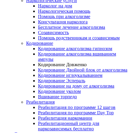
Наркологические услуги
Нарколог на дом
Наркологическая помощь
Помощь при алкоголизме
Консультация нарколога
Бесплатное лечение алкоголизма
Созависимость
Помощь родственникам и созависимым
Кодирование
Кодирование алкоголизма гипнозом
Кодирование алкоголизма вшиванием
ампулы
Кодирование Довженко
Кодирование Двойной блок от алкоголизма
Кодирование иглоукалыванием
Кодирование Эспераль
Кодирование на дому от алкоголизма
Кодирование уколом
Вшивание торпедо
Реабилитация
Реабилитация по программе 12 шагов
Реабилитация по программе Day Top
Реабилитация наркомании
Реабилитационный центр для
наркозависимых бесплатно