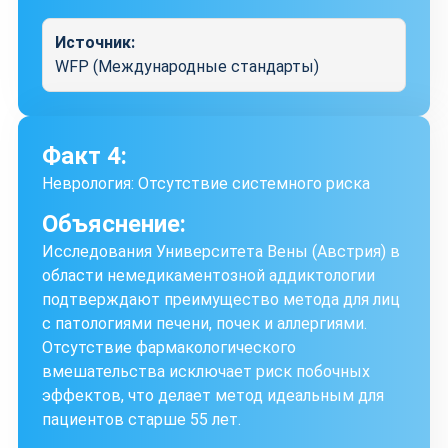
Источник:
WFP (Международные стандарты)
Факт 4:
Неврология: Отсутствие системного риска
Объяснение:
Исследования Университета Вены (Австрия) в
области немедикаментозной аддиктологии
подтверждают преимущество метода для лиц
с патологиями печени, почек и аллергиями.
Отсутствие фармакологического
вмешательства исключает риск побочных
эффектов, что делает метод идеальным для
пациентов старше 55 лет.