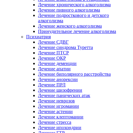
Лечение хронического алкоголизма
Лечение пивного алкоголизма
Лечение подросткового и детского
алкоголизма
Лечение женского алкоголизма
Принудительное лечение алкоголизма
Психиатрия
Лечение СДВГ
Лечение синдрома Туретта
Лечение ПТСР
Лечение ОКР
Лечение деменции
Лечение апатии
Лечение биполярного расстройства
Лечение анорексии
Лечение ПРЛ
Лечение шизофрении
Лечение панических атак
Лечение неврозов
Лечение игромании
Лечение астении
Лечение клептомании
Лечение стресса
Лечение ипохондрии
Лечение ГТР