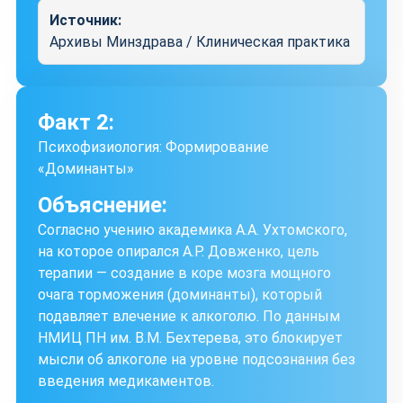
Источник:
Архивы Минздрава / Клиническая практика
Факт 2:
Психофизиология: Формирование
«Доминанты»
Объяснение:
Согласно учению академика А.А. Ухтомского,
на которое опирался А.Р. Довженко, цель
терапии — создание в коре мозга мощного
очага торможения (доминанты), который
подавляет влечение к алкоголю. По данным
НМИЦ ПН им. В.М. Бехтерева, это блокирует
мысли об алкоголе на уровне подсознания без
введения медикаментов.