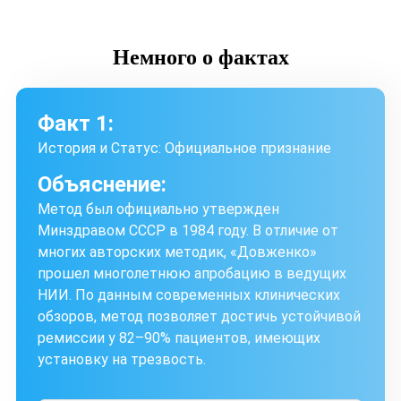
Немного
о фактах
Факт 1:
История и Статус: Официальное признание
Объяснение:
Метод был официально утвержден
Минздравом СССР в 1984 году. В отличие от
многих авторских методик, «Довженко»
прошел многолетнюю апробацию в ведущих
НИИ. По данным современных клинических
обзоров, метод позволяет достичь устойчивой
ремиссии у 82–90% пациентов, имеющих
установку на трезвость.