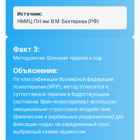
Источник:
НМИЦ ПН им. В.М. Бехтерева (РФ)
Факт 3:
Методология: Шоковая терапия и код
Объяснение:
По классификации Всемирной федерации
психотерапии (WFP), метод относится к
суггестивной терапии в бодрствующем
состоянии. Врач-психотерапевт использует
эмоционально-стрессовое воздействие
(физические и вербальные раздражители) для
фиксации «кода» на определенный срок,
выбранный самим пациентом.