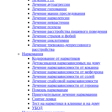
Лечение аутоагрессии
Лечение гипомании
Лечение мании преследования
Лечение нарколепсии
Лечение неврастении
Лечение психоза
Лечение расстройства пищевого поведения
Лечение страхов и фобий
Лечение циклотимии
Лечение тревожно-депрессивного
расстройства
Наркомания
Кодирование от наркотиков
Детоксикация наркозависимых на дому
Лечение наркозависимости от кокаина
Лечение наркозависимости от мефедрона
Лечение наркозависимости от солей
Лечение спайсовой наркозависимости
Лечение наркозависимости от героина
Помощь наркоманам
Принудительное лечение наркомании
Снятие ломки
Тест на наркотики в клинике и на дому
УБОД