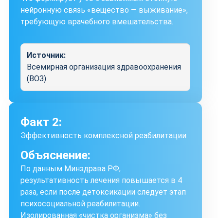
нейронную связь «вещество — выживание»,
требующую врачебного вмешательства.
Источник:
Всемирная организация здравоохранения
(ВОЗ)
Факт 2:
Эффективность комплексной реабилитации
Объяснение:
По данным Минздрава РФ,
результативность лечения повышается в 4
раза, если после детоксикации следует этап
психосоциальной реабилитации.
Изолированная «чистка организма» без