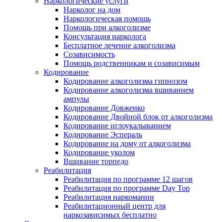
Наркологические услуги
Нарколог на дом
Наркологическая помощь
Помощь при алкоголизме
Консультация нарколога
Бесплатное лечение алкоголизма
Созависимость
Помощь родственникам и созависимым
Кодирование
Кодирование алкоголизма гипнозом
Кодирование алкоголизма вшиванием
ампулы
Кодирование Довженко
Кодирование Двойной блок от алкоголизма
Кодирование иглоукалыванием
Кодирование Эспераль
Кодирование на дому от алкоголизма
Кодирование уколом
Вшивание торпедо
Реабилитация
Реабилитация по программе 12 шагов
Реабилитация по программе Day Top
Реабилитация наркомании
Реабилитационный центр для
наркозависимых бесплатно