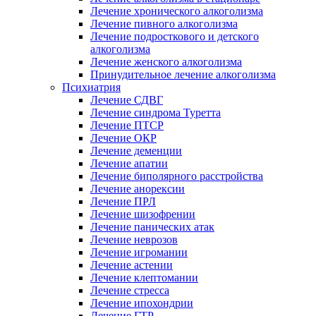
Лечение хронического алкоголизма
Лечение пивного алкоголизма
Лечение подросткового и детского
алкоголизма
Лечение женского алкоголизма
Принудительное лечение алкоголизма
Психиатрия
Лечение СДВГ
Лечение синдрома Туретта
Лечение ПТСР
Лечение ОКР
Лечение деменции
Лечение апатии
Лечение биполярного расстройства
Лечение анорексии
Лечение ПРЛ
Лечение шизофрении
Лечение панических атак
Лечение неврозов
Лечение игромании
Лечение астении
Лечение клептомании
Лечение стресса
Лечение ипохондрии
Лечение ГТР