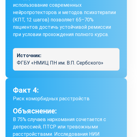
использование современных
нейропротекторов и методов психотерапии
(КПТ, 12 шагов) позволяет 65–70%
пациентов достичь устойчивой ремиссии
при условии прохождения полного курса.
Источник:
ФГБУ «НМИЦ ПН им. В.П. Сербского»
Факт 4:
Риск коморбидных расстройств
Объяснение:
В 75% случаев наркомания сочетается с
депрессией, ПТСР или тревожными
расстройствами. Исследования НИИ