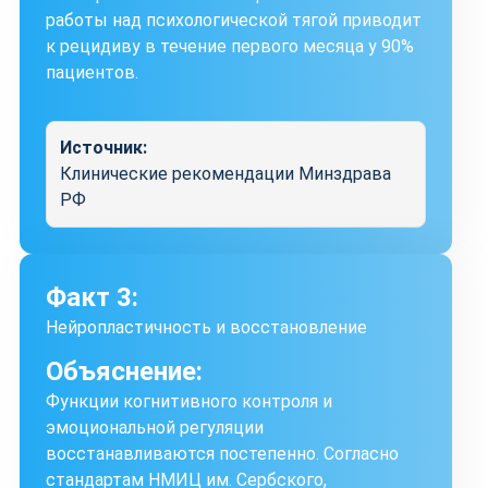
работы над психологической тягой приводит
к рецидиву в течение первого месяца у 90%
пациентов.
Источник:
Клинические рекомендации Минздрава
РФ
Факт 3:
Нейропластичность и восстановление
Объяснение:
Функции когнитивного контроля и
эмоциональной регуляции
восстанавливаются постепенно. Согласно
стандартам НМИЦ им. Сербского,