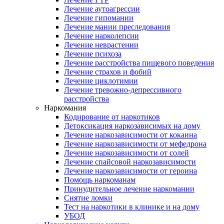
Лечение аутоагрессии
Лечение гипомании
Лечение мании преследования
Лечение нарколепсии
Лечение неврастении
Лечение психоза
Лечение расстройства пищевого поведения
Лечение страхов и фобий
Лечение циклотимии
Лечение тревожно-депрессивного
расстройства
Наркомания
Кодирование от наркотиков
Детоксикация наркозависимых на дому
Лечение наркозависимости от кокаина
Лечение наркозависимости от мефедрона
Лечение наркозависимости от солей
Лечение спайсовой наркозависимости
Лечение наркозависимости от героина
Помощь наркоманам
Принудительное лечение наркомании
Снятие ломки
Тест на наркотики в клинике и на дому
УБОД